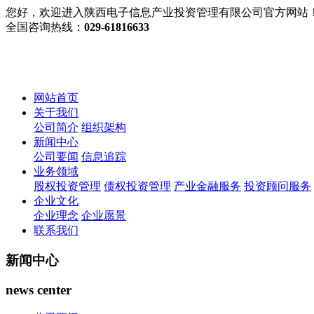
您好，欢迎进入陕西电子信息产业投资管理有限公司官方网站
全国咨询热线：
029-61816633
网站首页
关于我们
公司简介
组织架构
新闻中心
公司要闻
信息追踪
业务领域
股权投资管理
债权投资管理
产业金融服务
投资顾问服务
企业文化
企业理念
企业愿景
联系我们
新闻中心
news center