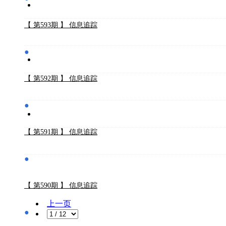
【 第593期 】 信息追踪
●
【 第592期 】 信息追踪
●
【 第591期 】 信息追踪
●
【 第590期 】 信息追踪
上一页
●