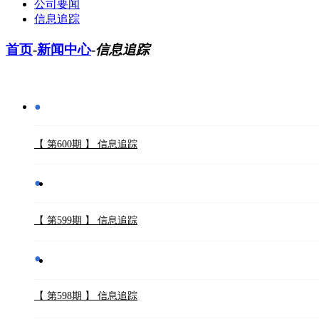
公司要闻
信息追踪
首页
-
新闻中心
-
信息追踪
●
【 第600期 】 信息追踪
●
【 第599期 】 信息追踪
●
【 第598期 】 信息追踪