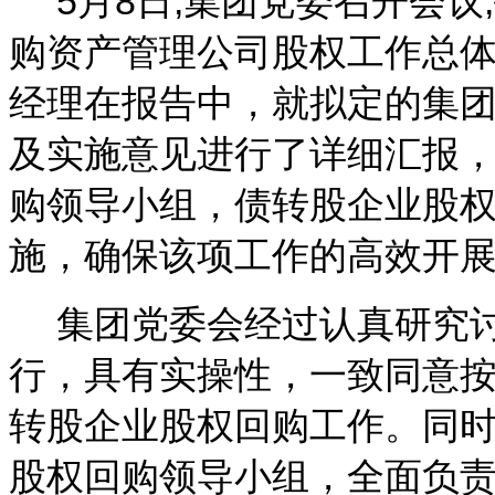
5月8日,集团党委召开会
购资产管理公司股权工作总
经理在报告中，就拟定的集
及实施意见进行了详细汇报
购领导小组，债转股企业股
施，确保该项工作的高效开
集团党委会经过认真研究
行，具有实操性，一致同意
转股企业股权回购工作。同
股权回购领导小组，全面负