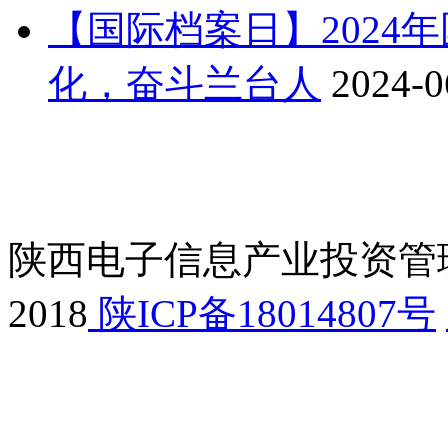
【国际档案日】2024
化，奋斗兰台人
2024-0
陕西电子信息产业投资管理有
2018
陕ICP备18014807号