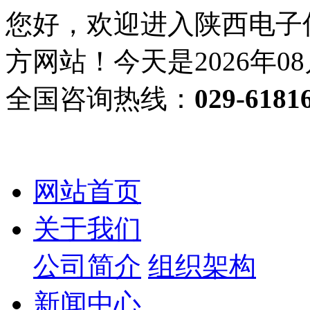
您好，欢迎进入陕西电子
方网站！
今天是2026年0
全国咨询热线：
029-6181
网站首页
关于我们
公司简介
组织架构
新闻中心