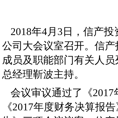
2018年4月3日，信
公司大会议室召开。信产
成员及职能部门有关人员
总经理靳波主持。
会议审议通过了《201
《2017年度财务决算报告