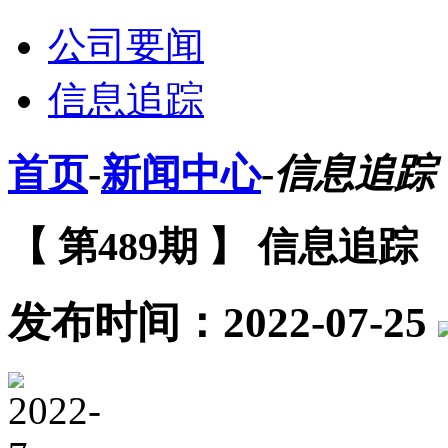
公司要闻
信息追踪
首页
-
新闻中心
-
信息追踪
【 第489期 】 信息追踪
发布时间：2022-07-25