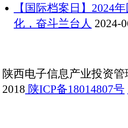
【国际档案日】2024
化，奋斗兰台人
2024-0
陕西电子信息产业投资管理有
2018
陕ICP备18014807号